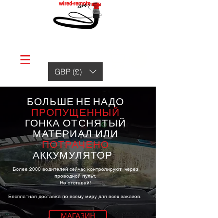
GBP (£)
БОЛЬШЕ НЕ НАДО
ПРОПУЩЕННЫЙ
ГОНКА
ОТСНЯТЫЙ
МАТЕРИАЛ
ИЛИ
ПОТРАЧЕНО
АККУМУЛЯТОР
Более 2000 водителей сейчас контролируют
через
проводной пульт.
Не отставай!
Бесплатная доставка по всему миру для всех заказов.
МАГАЗИН