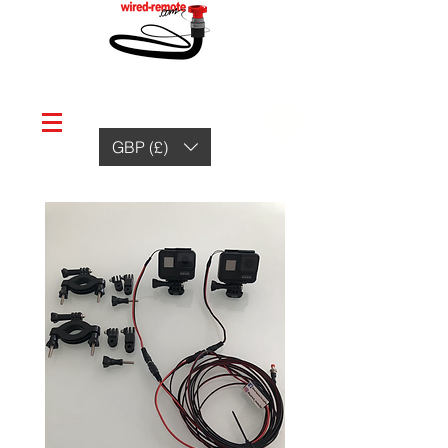
GBP (£)